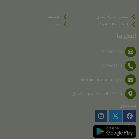
مجلس الادارة الحالي
الرئيسية
اللوائح و السياسات
نبذة عنا
إتصل بنا
0135961200
0569905650
info@omranassoc.org.sa
محافظة الاحساء ـ مدينة العمران
تجدنا على