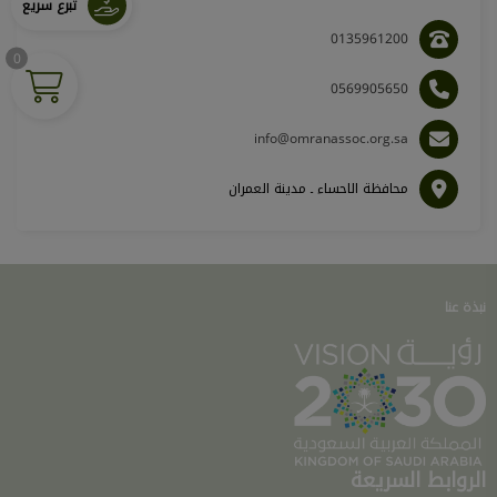
تبرع سريع
0135961200
0
0569905650
info@omranassoc.org.sa
محافظة الاحساء ـ مدينة العمران
نبذة عنا
الروابط السريعة