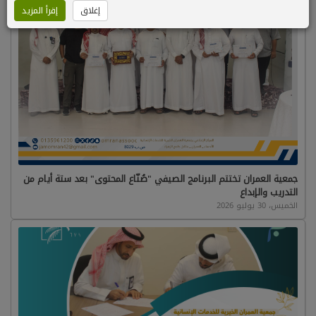
إغلاق
إقرأ المزيد
جمعية العمران تختتم البرنامج الصيفي "صُنّاع المحتوى" بعد ستة أيام من
التدريب والإبداع
الخميس، 30 يوليو 2026