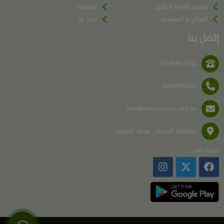
مجلس الادارة الحالي
الرئيسية
اللوائح و السياسات
نبذة عنا
إتصل بنا
0135961200
0569905650
info@omranassoc.org.sa
محافظة الاحساء ـ مدينة العمران
تجدنا على